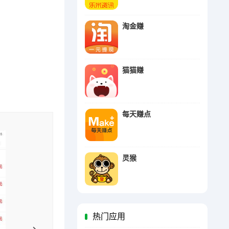
淘金赚
猫猫赚
每天赚点
灵猴
热门应用