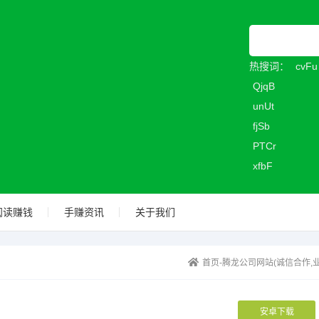
热搜词：
cvFu
QjqB
unUt
fjSb
PTCr
xfbF
阅读赚钱
手赚资讯
关于我们
首页-腾龙公司网站(诚信合作,
安卓下载