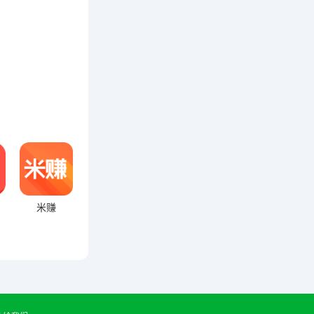
能...
米赚