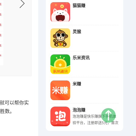
猫猫赚
灵猴
乐米资讯
米赚
就可以帮你实
泡泡赚
胜数。
泡泡赚是快乐赚旗下手机体
验平台，注册即送5元，首次
10元提现，之后每次5元起
即可提现。泡泡赚上不仅