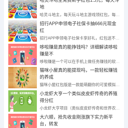
哈灵斗地主免费新手红包1.5元，每天斗
地
哈灵斗地主，每天玩斗地主游戏领红包，每玩一局游戏都有数额不等的元宝免费领，元宝可兑换微信现金红包，上不封顶。此外还有新用户专属福利，2天赢6局赚1.5元，1元就能提现秒到
招行APP申领电子社保卡抽666元现金
红
招行APP申领电子社保卡享好礼，红包送不停。活动期间，登陆招商APP - 便民服务 - 电子社保卡，按步骤完成首次申领，即可参与抽奖，最高可抽取666元现金红包，可直接提现到银行卡。
哆啦赚是真的能挣钱吗？详细解读哆啦
赚是不
哆啦赚是一个可以在手机上做任务赚钱的软件，上线已经一段时间，目前整体上发展的还不错。不过由于是一个新出不久的悬赏任务平台。很多人对哆啦赚是真的吗，能不能赚钱还持有
猫咪小屋真的能提现吗，一款轻松赚钱
的养成
猫咪小屋红包版是一款能萌翻你的可爱模拟养猫来轻松赚钱小游戏。猫咪小屋里面的小猫有不同的品种分为不同等级，想要获得更高等级的猫咪需要将两只同等级的猫合成，支持安卓和
小龙虾大亨一个类似皮皮虾传奇的养殖
得分红
小龙虾大亨项目（类似皮皮虾传奇和世界农场），更新稳定，收益稳定，团队稳定。加入项目，轻松赚，零风险，快钱大钱两手抓！零撸！无需实名！每升1级都可以抽奖，6级、16级、
大六顺，抢先收金刚涨旗下实力新平
台，转发