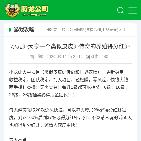
游戏攻略
首页-腾龙公司网站(诚信合作,业务安全)
>
手赚资讯
小龙虾大亨一个类似皮皮虾传奇的养殖得分红虾
日期：
2020-03-14 15:21:12
阅读：
180
小龙虾大亨项目（类似皮皮虾传奇和世界农场），更新稳定，
收益稳定，团队稳定。加入项目，轻松赚，零风险，快钱大钱
两手抓！零撸！无需实名！每升1级都可以抽奖，6级、16级、
26级、36级抽奖必得现金红包！！
每天静态领取20次逆风快递，可以每天增加2%必得分红虾进
度，到达100%后到37级必得分红虾，预计不邀请人玩的话50天
也能得到分红虾，邀请人速度更快！
五大亮点